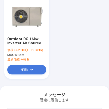
Outdoor DC 16kw
Inverter Air Source
Swimming Pool Heat
価格:
$629.00(1 - 19 Sets) $599.00(20 - 49 Sets) $569.00(>=50 Sets)
Pump Split For Home
MOQ:
5 Sets
Heating And Cooling
最新価格を得る
接触
ホーム
製品
メッセージ
迅速に返信します
企業情報