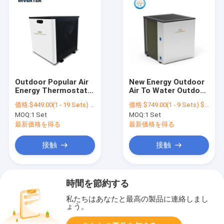
Outdoor Popular Air
New Energy Outdoor
Energy Thermostat
Air To Water Outdoor
Air Water Systems
Heat Exchanger
価格:
$449.00(1 - 19 Sets) $418.00(20 - 49 Sets) $363.00(>=50 Sets)
価格:
$749.00(1 - 9 Sets) $702.00(10 - 49 Sets) $588.00(>=50 Sets)
Pool Heater Inverter
Inverter Commercial
MOQ:
1 Set
MOQ:
1 Set
Heat Pump
Swimming Pool Heat
Pump For Swimming
最新価格を得る
最新価格を得る
Pool
接触
接触
時間を節約する
私たちはあなたと最高の製品に連絡しまし
ょう。