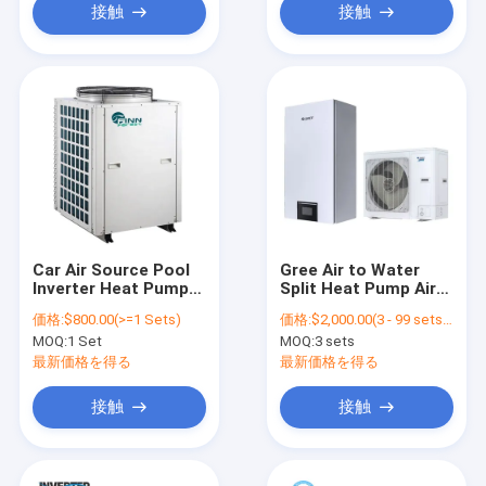
接触
接触
Car Air Source Pool
Gree Air to Water
Inverter Heat Pump
Split Heat Pump Air
Energy Saving Rohs
Conditioners R32
価格:
$800.00(>=1 Sets)
価格:
$2,000.00(3 - 99 sets) $1,985.00(100 - 499 sets) $1,880.00(>=500 sets)
Inverter 10kW Pompa
MOQ:
1 Set
MOQ:
3 sets
Ciepla Cooling
Heating Air
最新価格を得る
最新価格を得る
Conditioner for
Swimming Pool
接触
接触