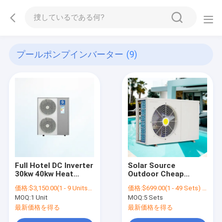
プールポンプインバーター
(9)
Full Hotel DC Inverter
Solar Source
30kw 40kw Heat
Outdoor Cheap
Pump Air To Water
Heating Air Inverter
価格:
$3,150.00(1 - 9 Units) $3,100.00(10 - 49 Units) $3,050.00(>=50 Units)
価格:
$699.00(1 - 49 Sets) $599.00(50 - 99 Sets) $569.00(>=100 Sets)
Heat Pump
Pool Heat Pump
MOQ:
1 Unit
MOQ:
5 Sets
Cooling Water
Heater
最新価格を得る
最新価格を得る