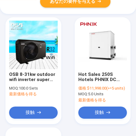
あなたの要件を与える
OSB 8-31kw outdoor
Hot Sales 250S
wifi inverter super
Hotels PHNIX DC
environmental
Inverter Commercial
MOQ:
100.0 Sets
価格:
$11,998.00(>=5 units)
protection air source
Heat Pump Water
最新価格を得る
MOQ:
5.0 Units
water heat pool
Heater
heater energy saving
最新価格を得る
pump
接触
接触