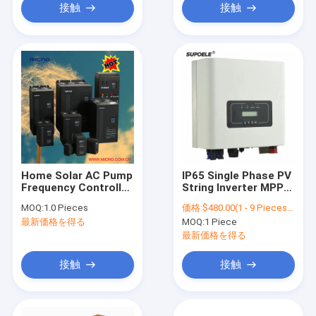
接触
接触
Home Solar AC Pump
IP65 Single Phase PV
Frequency Controller
String Inverter MPPT
, Solar Inverter Solar
Waterproof Solar
MOQ:
1.0 Pieces
価格:
$480.00(1 - 9 Pieces) $425.00(>=10 Pieces)
Pumping Vfd
Grid Tie 5KW With
最新価格を得る
MOQ:
1 Piece
Wifi Plug Monitoring
SUN-5K-G
最新価格を得る
接触
接触