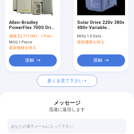
お問い合わせ
Allen-Bradley
Solar Drive 220v 380v
PowerFlex 700S Drive
480v Variable
太陽光VFDインバーター
20DD027A0EYNANANE
Frequency Pump VFD
価格:
$2,717.00(1 - 1 Pieces) $2,688.00(>=2 Pieces)
MOQ:
1.0 Sets
480V 20Hp AC VFD
Inverter 220v 380v
MOQ:
1 Piece
最新価格を得る
Hybrid Inverter Pump
Solar Converter
格子太陽インバーターを離れて
Solar Inverters
23.6*24.7*19.6cm
最新価格を得る
20DD027A0EYNANANE
太陽水ポンプインバーター
接触
接触
DCソーラーインバーター
多くを見て下さい
単一フェーズの太陽インバーター
MPPT太陽ポンプ インバーター
メッセージ
迅速に返信します
プールポンプインバーター
頻度ドライブ インバーター