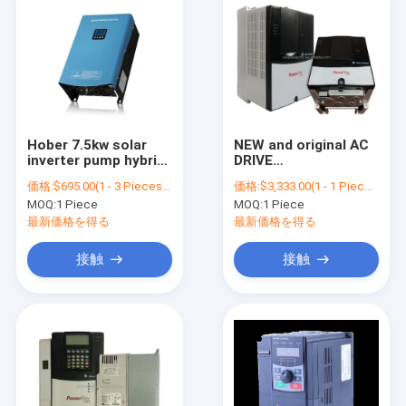
Hober 7.5kw solar
NEW and original AC
inverter pump hybrid
DRIVE
solar inverter for
20AD065A0AYNAC0
価格:
$695.00(1 - 3 Pieces) $495.00(>=4 Pieces)
価格:
$3,333.00(1 - 1 Pieces) $3,250.00(>=2 Pieces)
solar system
Allen Bradley
MOQ:
1 Piece
MOQ:
1 Piece
550*350*285
powerflex 70 pump
inverter solar
最新価格を得る
最新価格を得る
inverters and
converters inverter
接触
接触
20AD065A0AYNAC0
ホーム
製品
企業情報