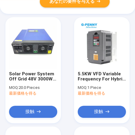
あなたの要件を与える
Solar Power System
5.5KW VFD Variable
Off Grid 48V 3000W
Frequency For Hybrid
MPPT Solar Hybrid
CNC Drive Power
MOQ:
20.0 Pieces
MOQ:
1 Piece
Inverter With 100A
Inverters
最新価格を得る
最新価格を得る
MPPT Solar Charge
150*170*223mm
Controler
接触
接触