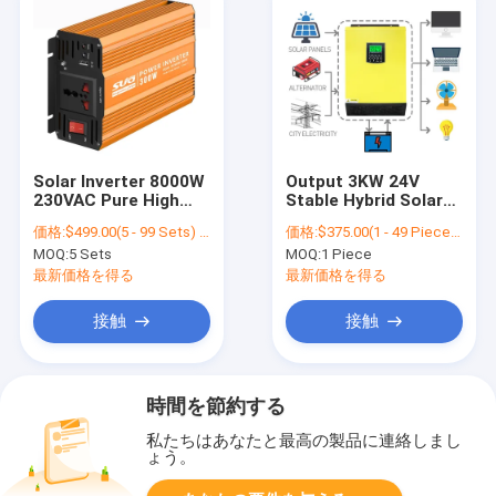
Solar Inverter 8000W
Output 3KW 24V
230VAC Pure High
Stable Hybrid Solar
Frequency Vehicle
Inverter 90A MPPT
価格:
$499.00(5 - 99 Sets) $492.00(100 - 499 Sets) $489.00(500 - 999 Sets) $484.00(>=1000 Sets)
価格:
$375.00(1 - 49 Pieces) $360.00(>=50 Pieces)
Power Sine Wave
Controller Inverter
MOQ:
5 Sets
MOQ:
1 Piece
Home Appliance
Integrated Control
Inverter
with WIFI
最新価格を得る
最新価格を得る
接触
接触
時間を節約する
私たちはあなたと最高の製品に連絡しまし
ょう。