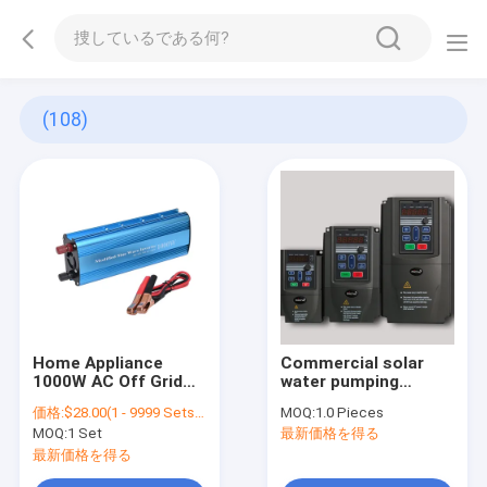
(108)
Home Appliance
Commercial solar
1000W AC Off Grid
water pumping
Inverter Lithium
inverter 3AC 220V
価格:
$28.00(1 - 9999 Sets) $26.00(>=10000 Sets)
MOQ:
1.0 Pieces
Battery Solar
0.75kw 1hp
MOQ:
1 Set
最新価格を得る
Inverter For Solar
System
最新価格を得る