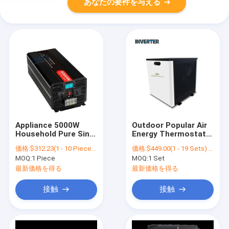
あなたの要件を与える
Appliance 5000W
Outdoor Popular Air
Household Pure Sine
Energy Thermostat
Wave Inverter 12V
Air Water Systems
価格:
$312.23(1 - 10 Pieces) $303.22(11 - 50 Pieces) $292.53(51 - 200 Pieces) $277.87(>=201 Pieces)
価格:
$449.00(1 - 19 Sets) $418.00(20 - 49 Sets) $363.00(>=50 Sets)
48V 12V Off Grid
Pool Heater Inverter
MOQ:
1 Piece
MOQ:
1 Set
100V 120V 220V
Heat Pump
60Hz Reliable 50Hz
最新価格を得る
最新価格を得る
5000 Watt Power
Efficient Inverter
接触
接触