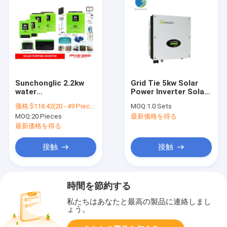
Sunchonglic 2.2kw
Grid Tie 5kw Solar
water
Power Inverter Solar
pump/agriculture
System Inverter
価格:
$118.42(20 - 49 Pieces) $109.31(50 - 99 Pieces) $100.20(>=100 Pieces)
MOQ:
1.0 Sets
water supply system
415/378/143
MOQ:
20 Pieces
最新価格を得る
single phase 220V
vfd inverter solar
最新価格を得る
water pump inverter
controller for
接触
接触
agriculture irrigation
system
時間を節約する
私たちはあなたと最高の製品に連絡しまし
ょう。