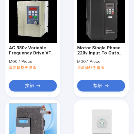
AC 380v Variable
Motor Single Phase
Frequency Drive VFD
220v Input To Output
Motor Speed ​​
380v 11KW 15KW
MOQ:
1 Piece
MOQ:
1 Piece
Converter Control 3
Three Phase
最新価格を得る
最新価格を得る
Phase Inverter
Frequency Converter
Redulator Motor
VFD Inverters
Speed ​​Controller
接触
接触
ホーム
製品
企業情報