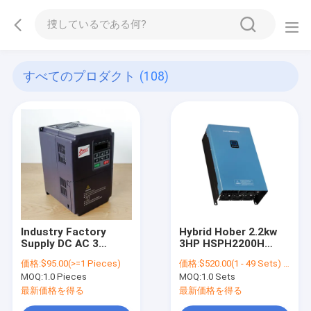
すべてのプロダクト
(108)
Industry Factory
Hybrid Hober 2.2kw
Supply DC AC 3
3HP HSPH2200H
Phase Pure Sine
MPPT DC and AC
価格:
$95.00(>=1 Pieces)
価格:
$520.00(1 - 49 Sets) $360.00(>=50 Sets)
Wave Inverter Solar
Input Solar Pump
MOQ:
1.0 Pieces
MOQ:
1.0 Sets
Inverter
Inverter for Farm
Irrigation
最新価格を得る
最新価格を得る
58*33*28CM