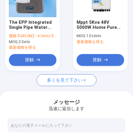
お問い合わせ
The EPP Integrated
Mppt 5Kva 48V
Single Pipe Water
5000W Home Pure
太陽光VFDインバーター
Heater Controller
Sine Wave Solar
価格:
$245.00(2 - 4 Sets) $235.00(5 - 9 Sets) $225.00(>=10 Sets)
MOQ:
1.0 Units
SR11L-SR288
Hybrid Inverter Sofar
MOQ:
2 Sets
最新価格を得る
(SR961S Substitute)
Solar Hybrid Inverter
格子太陽インバーターを離れて
Workstation For
3Kw 5Kw 6Kw
最新価格を得る
Solar Heating
Systems
太陽水ポンプインバーター
接触
接触
DCソーラーインバーター
多くを見て下さい
単一フェーズの太陽インバーター
MPPT太陽ポンプ インバーター
メッセージ
迅速に返信します
プールポンプインバーター
頻度ドライブ インバーター