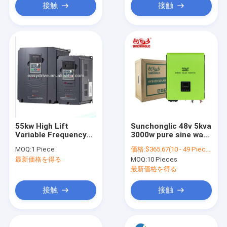
接触
接触
55kw High Lift
Sunchonglic 48v 5kva
Variable Frequency
3000w pure sine wave
Inverter For
60A mppt hybrid
MOQ:
1 Piece
価格:
$365.67(10 - 49 Pieces) $350.75(50 - 99 Pieces) $335.82(>=100 Pieces)
760*500*520MM
solar inverter with
最新価格を得る
MOQ:
10 Pieces
Single Phase Motor
30A AC charger
470x385x155mm
最新価格を得る
接触
接触